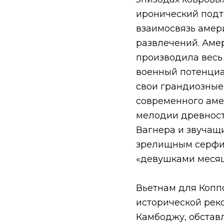
иронический подт
взаимосвязь амер
развлечений. Аме
производила весь 
военный потенциа
свои грандиозные 
современного аме
мелодии древност
Вагнера и звучащи
зрелищным серфин
«девушками месяц
Вьетнам для Копп
исторической реко
Камбоджу, обстав