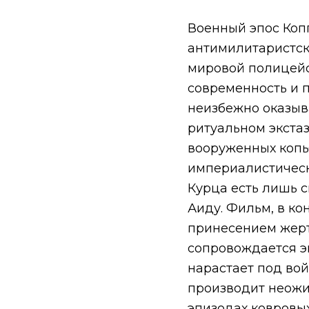
Военный эпос Коп
антимилитаристски
мировой полицейс
современность и п
неизбежно оказыва
ритуальном экстаз
вооруженных копья
империалистическ
Курца есть лишь с
Аиду. Фильм, в ко
принесением жерт
сопровождается э
нарастает под во
производит неожи
эпизодах ковровы