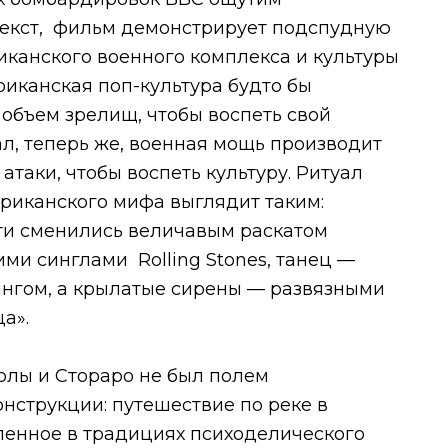
екст, фильм демонстрирует подспудную
иканского военного комплекса и культуры
риканская поп-культура будто бы
объем зрелищ, чтобы воспеть свой
л, теперь же, военная мощь производит
атаки, чтобы воспеть культуру. Ритуал
риканского мифа выглядит таким:
и сменились величавым раскатом
ми синглами Rolling Stones, танец —
гом, а крылатые сирены — развязными
а».
олы и Стораро не был полем
нструкции: путешествие по реке в
ленное в традициях психоделического