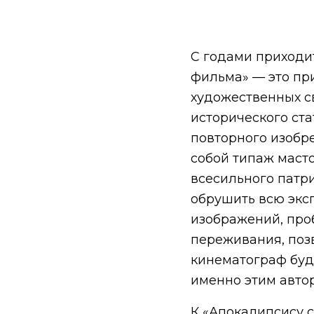
С годами приходи
фильма» — это пр
художественных с
исторического ста
повторного изобр
собой типаж маст
всесильного патри
обрушить всю эк
изображений, про
переживания, поз
кинематограф будт
именно этим автор
К «Апокалипсису с