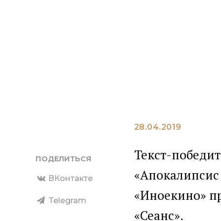
Коппол
апокал
#кинокласси
28.04.2019
Текст-победит
ПОДЕЛИТЬСЯ
«Апокалипсис 
ВКонтакте
«Иноекино» п
Telegram
«Сеанс».