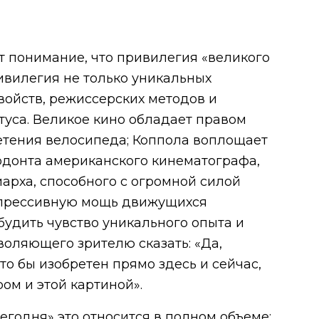
т понимание, что привилегия «великого
ивилегия не только уникальных
войств, режиссерских методов и
туса. Великое кино обладает правом
етения велосипеда; Коппола воплощает
одонта американского кинематографа,
арха, способного с огромной силой
спрессивную мощь движущихся
будить чувство уникального опыта и
воляющего зрителю сказать: «Да,
о бы изобретен прямо здесь и сейчас,
ом и этой картиной».
егодня» это относится в полном объеме: