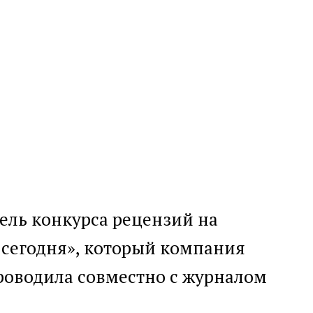
а и его
ипсис
ка
#критика
ель конкурса рецензий на
сегодня», который компания
роводила совместно с журналом