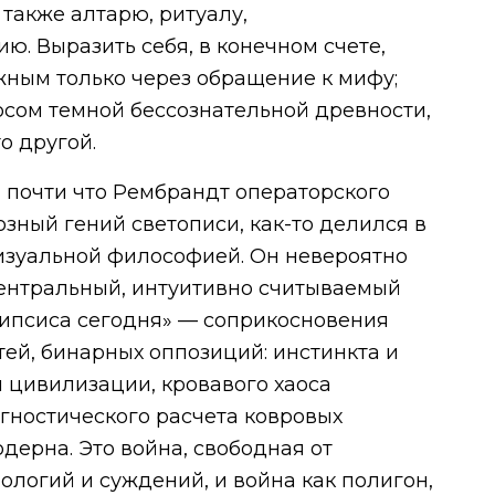
также алтарю, ритуалу,
. Выразить себя, в конечном счете,
жным только через обращение к мифу;
осом темной бессознательной древности,
о другой.
, почти что Рембрандт операторского
озный гений светописи, как-то делился в
изуальной философией. Он невероятно
ентральный, интуитивно считываемый
ипсиса сегодня» — соприкосновения
ей, бинарных оппозиций: инстинкта и
и цивилизации, кровавого хаоса
гностического расчета ковровых
дерна. Это война, свободная от
ологий и суждений, и война как полигон,