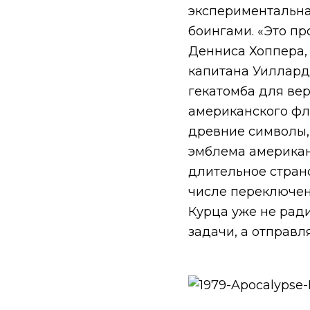
экспериментальна
боингами. «Это пр
Денниса Хоппера,
капитана Уилларда
гекатомба для вер
американского фла
древние символы,
эмблема американ
длительное странс
числе переключени
Курца уже не
рад
задачи,
а отправля