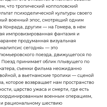
ем, что тропический копполовский
ультат психоделической культуры своего
ный военный эпос, смотрящий одним
 Конрада, другим — на Гомера, в нём
ная импровизированная фантазия и
аранее продуманная визуальная
окалипсис сегодня» — это
люмьеровского поезда, движущегося по
. Поезд принимает облик плывущего по
 катера, съемки фильма неожиданно
войной, а вьетнамские тропики — сценой
па, которое возвращает нам пространство
сти, царство ужаса и смерти, где есть
скоординированным военным операциям,
 и рациональному шествию