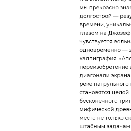
мы прекрасно зна
долгострой — рез
времени, уникаль
глазом на Джозефа
чувствуется воль
одновременно — з
каллиграфия. «Ап
переизобретение 
диагонали экрана
реке патрульного
становятся целой 
бесконечного три
мифической древно
место не только 
штабным задачам