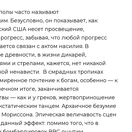
полы часто называют
м. Безусловно, он показывает, как
кий США несет просвещение,
рогресс, забывая, что любой прогресс
ется связан с актом насилия. В
е древности, в жизни дикарей,
ми и стрелами, кажется, нет никакой
ой ненависти. В смрадных тропиках
миренное почтение к богам, особенно — к
нечном итоге, заканчивается
вы — как и у греков, жертвоприношение
кстатическим танцем. Архаичное безумие
й Мориссона. Эпическая величавость сцен
данный эффект: помимо того, что в
х бомбардировок ВВС ощутим