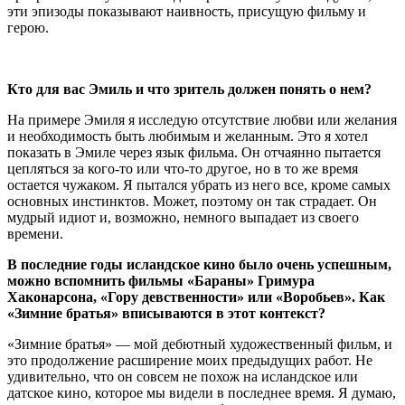
эти эпизоды показывают наивность, присущую фильму и
герою.
Кто для вас Эмиль и что зритель должен понять о нем?
На примере Эмиля я исследую отсутствие любви или желания
и необходимость быть любимым и желанным. Это я хотел
показать в Эмиле через язык фильма. Он отчаянно пытается
цепляться за кого-то или что-то другое, но в то же время
остается чужаком. Я пытался убрать из него все, кроме самых
основных инстинктов. Может, поэтому он так страдает. Он
мудрый идиот и, возможно, немного выпадает из своего
времени.
В последние годы исландское кино было очень успешным,
можно вспомнить фильмы «Бараны» Гримура
Хаконарсона, «Гору девственности» или «Воробьев». Как
«Зимние братья» вписываются в этот контекст?
«Зимние братья» — мой дебютный художественный фильм, и
это продолжение расширение моих предыдущих работ. Не
удивительно, что он совсем не похож на исландское или
датское кино, которое мы видели в последнее время. Я думаю,