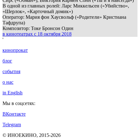
Сирс («Обман»), Виктория Кармен Сонн («Ты и я навсегда»)
В одной из главных ролей: Ларс Миккельсен («Убийство»,
«Шерлок», «Карточный домик»)
Оператор: Мария фон Хаусвольф («Родители» Кристиана
Тафдрупа)
Композитор: Токе Бронсон Один
в кинотеатрах c 18 октября 2018
'
кинопрокат
блог
события
о нас
in English
Мы в соцсетях:
ВКонтакте
Telegram
© ИНОЕКИНО, 2015-2026