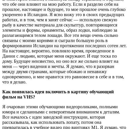
что обе они влияют на мою работу. Если я разделю себя на
прошлое, настоящее и будущее, то мое прошлое очень глубоко
укоренено в Исландии. Я ясно вижу это в своих предыдущих
работах, и в том, чем я занят сейчас — использую свежую
рыбу в качестве материала для скульптур, повторяющиеся
элементы и формы, орнаменты, образ лодки, наблюдаю за
разлагающимся телом лошади. Все эти вещи очень сильно
связаны с моими корнями и сыграли большую роль в
формировании Исландии на протяжении последних сотен лет.
На настоящее, вероятно, повлияло время, проведенное в
Дании с людьми, которые меня окружают. И еще тоска по
дому. Будущее неизвестно, но оно все же сильно влияет на
меня — через видения и мечты. Я думаю, что я разорван
между двумя странами, которые обожаю и ненавижу
одновременно, и мне нравится это равновесие в себе и в том,
что я делаю.
Как появилась идея включить в картину обучающий
фильм на VHS?
Я очарован этими обучающими видеороликами, полными
юмора и сделанными с невероятным вниманием к деталям.
Все началось с идеи заводской инструкции, которая
рассказывала, как использовать лопату, потом она
превратилась в учебное видео про винтовку M1. Я думаю, что