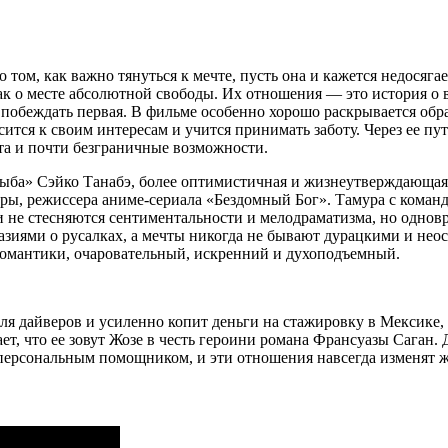
ом, как важно тянуться к мечте, пусть она и кажется недосягае
как о месте абсолютной свободы. Их отношения — это история о
побеждать первая. В фильме особенно хорошо раскрывается обра
тся к своим интересам и учится принимать заботу. Через ее пут
ота и почти безграничные возможности.
 рыба» Сэйко Танабэ, более оптимистичная и жизнеутверждающая
ры, режиссера аниме-сериала «Бездомный Бог». Тамура с кома
 не стесняются сентиментальности и мелодраматизма, но одно
тазиями о русалках, а мечты никогда не бывают дурацкими и нео
омантики, очаровательный, искренний и духоподъемный.
для дайверов и усиленно копит деньги на стажировку в Мексике,
ает, что ее зовут Жозе в честь героини романа Франсуазы Саган
е персональным помощником, и эти отношения навсегда изменят