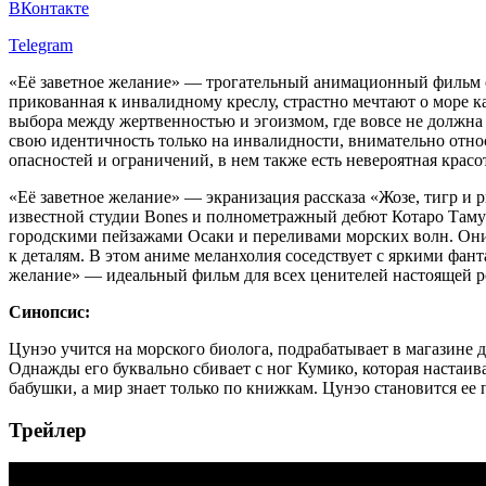
ВКонтакте
Telegram
«Её заветное желание» — трогательный анимационный фильм о т
прикованная к инвалидному креслу, страстно мечтают о море 
выбора между жертвенностью и эгоизмом, где вовсе не должна 
свою идентичность только на инвалидности, внимательно относи
опасностей и ограничений, в нем также есть невероятная крас
«Её заветное желание» — экранизация рассказа «Жозе, тигр и
известной студии Bones и полнометражный дебют Котаро Таму
городскими пейзажами Осаки и переливами морских волн. Они
к деталям. В этом аниме меланхолия соседствует с яркими фан
желание» — идеальный фильм для всех ценителей настоящей р
Синопсис:
Цунэо учится на морского биолога, подрабатывает в магазине 
Однажды его буквально сбивает с ног Кумико, которая настаив
бабушки, а мир знает только по книжкам. Цунэо становится е
Трейлер