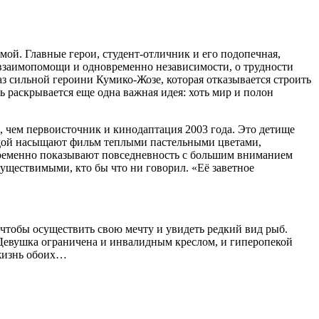
мой. Главные герои, студент-отличник и его подопечная,
 взаимопомощи и одновременно независимости, о трудности
з сильной героини Кумико-Жозе, которая отказывается строить
ь раскрывается еще одна важная идея: хоть мир и полон
, чем первоисточник и кинодаптация 2003 года. Это детище
ндой насыщают фильм теплыми пастельными цветами,
временно показывают повседневность с большим вниманием
существимыми, кто бы что ни говорил. «Её заветное
 чтобы осуществить свою мечту и увидеть редкий вид рыб.
. Девушка ограничена и инвалидным креслом, и гиперопекой
 жизнь обоих…