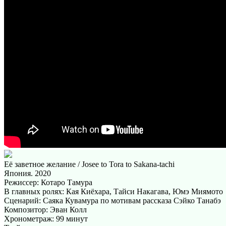
Её заветное желание / Josee to Tora to Sakana-tachi
Япония. 2020
Режиссер: Котаро Тамура
В главных ролях: Кая Киёхара, Тайси Накагава, Юмэ Миямото
Сценарий: Саяка Кувамура по мотивам рассказа Сэйко Танабэ
Композитор: Эван Колл
Хронометраж: 99 минут