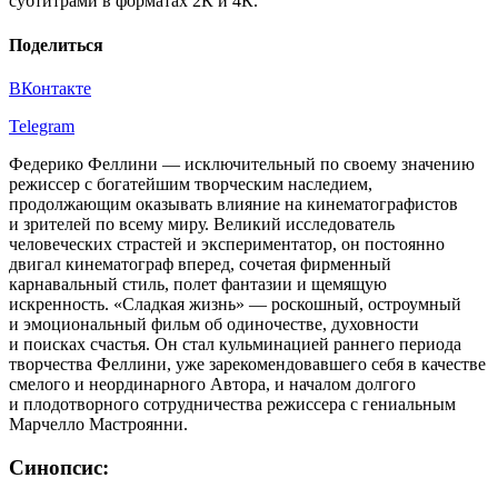
субтитрами в форматах 2К и 4К.
Поделиться
ВКонтакте
Telegram
Федерико Феллини — исключительный по своему значению
режиссер с богатейшим творческим наследием,
продолжающим оказывать влияние на кинематографистов
и зрителей по всему миру. Великий исследователь
человеческих страстей и экспериментатор, он постоянно
двигал кинематограф вперед, сочетая фирменный
карнавальный стиль, полет фантазии и щемящую
искренность.
«Сладкая жизнь» — роскошный, остроумный
и эмоциональный фильм об одиночестве, духовности
и поисках счастья. Он стал кульминацией раннего периода
творчества Феллини, уже зарекомендовавшего себя в качестве
смелого и неординарного Автора, и началом долгого
и плодотворного сотрудничества режиссера с гениальным
Марчелло Мастроянни.
Синопсис: