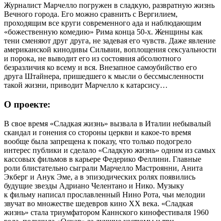
Журналист Марчелло погружен в сладкую, развратную жизнь
Вечного города. Его можно сравнить с Вергилием,
проходящим все круги современного ада и наблюдающим
«божественную комедию» Рима конца 50-х. Женщины как
тени сменяют друг друга, не задевая его чувств. Даже явление
американской кинодивы Сильвии, воплощения сексуальности
и порока, не выводит его из состояния абсолютного
безразличия ко всему и вся. Внезапное самоубийство его
друга Штайнера, пришедшего к мысли о бессмысленности
такой жизни, приводит Марчелло к катарсису…
О проекте:
В свое время
«Сладкая жизнь»
вызвала в Италии небывалый
скандал и гонения со стороны церкви и какое-то время
вообще была запрещена к показу, что только подогрело
интерес публики и сделало
«Сладкую жизнь» одним из самых
кассовых фильмов в карьере Федерико Феллини.
Главные
роли блистательно сыграли Марчелло Мастроянни, Анита
Экберг и Анук Эме, а в эпизодических ролях появились
будущие звезды Адриано Челентано и Нико. Музыку
к фильму написал прославленный Нино Рота, чьи мелодии
звучат во множестве шедевров кино XX века.
«Сладкая
жизнь» стала триумфатором Каннского кинофестиваля 1960