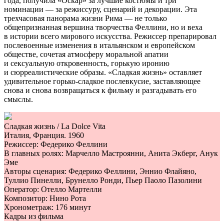
года, получила «Оскар» за лучшие костюмы и три
номинации — за режиссуру, сценарий и декорации. Эта
трехчасовая панорама жизни Рима — не только
общепризнанная вершина творчества Феллини, но и веха
в истории всего мирового искусства. Режиссер препарировал
послевоенные изменения в итальянском и европейском
обществе, сочетая атмосферу моральной апатии
и сексуальную откровенность, горькую иронию
и сюрреалистические образы. «Сладкая жизнь» оставляет
удивительное горько-сладкое послевкусие, заставляющее
снова и снова возвращаться к фильму и разгадывать его
смыслы.
Сладкая жизнь / La Dolce Vita
Италия, Франция. 1960
Режиссер: Федерико Феллини
В главных ролях: Марчелло Мастроянни, Анита Экберг, Анук
Эме
Авторы сценария: Федерико Феллини, Эннио Флайяно,
Туллио Пинелли, Брунелло Ронди, Пьер Паоло Пазолини
Оператор: Отелло Мартелли
Композитор: Нино Рота
Хронометраж: 176 минут
Кадры из фильма