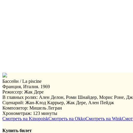
Бассейн / La piscine
Франция, Италия. 1969
Режиссер: Жак Дере
В главных ролях: Ален Делон, Роми Шнайдер, Морис Роне, Д
Сценарий: Жан-Клод Каррьер, Жак Дере, Ален Пейдж
Композитор: Мишель Легран
Хронометраж: 123 минуты
Смотреть на Kinopoisk
Смотреть на Okko
Смотреть на Wink
Смот
Купить билет