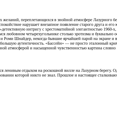
х желаний, переплетающихся в знойной атмосфере Лазурного бе
спокойствие нарушает внезапное появление старого друга и его
детективную интригу с хрестоматийной элегантностью 1960-х, 
ся любовном четырехугольнике столько эротизма и буквально о
 и Роми Шнайдер, некогда бывшие ярчайшей парой на экране и в
 большую аутентичность. «Бассейн» — не просто эталонный кри
ой атмосферой и насыщенной чувственностью картина словно з
я ленивым отдыхом на роскошной вилле на Лазурном берегу. Од
вании которой никто не знал. Прошлое и настоящее сталкиваютс