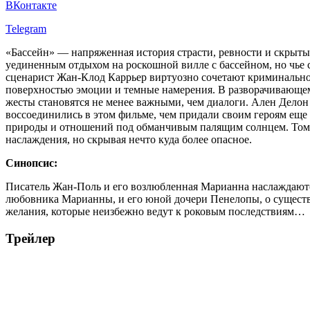
ВКонтакте
Telegram
«Бассейн» — напряженная история страсти, ревности и скрыты
уединенным отдыхом на роскошной вилле с бассейном, но чье 
сценарист Жан-Клод Каррьер виртуозно сочетают криминально-
поверхностью эмоции и темные намерения. В разворачивающем
жесты становятся не менее важными, чем диалоги. Ален Делон
воссоединились в этом фильме, чем придали своим героям еще
природы и отношений под обманчивым палящим солнцем. Томн
наслаждения, но скрывая нечто куда более опасное.
Синопсис:
Писатель Жан-Поль и его возлюбленная Марианна наслаждаютс
любовника Марианны, и его юной дочери Пенелопы, о существо
желания, которые неизбежно ведут к роковым последствиям…
Трейлер