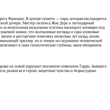
рега Франции. В центре сюжета — пара, которая наслаждается
 юной дочери. Мастер саспенса Жак Дере и легендарный
и ослепительная визуальная эстетика маскирует кипящие под
сязаемой химии, что молчаливые взгляды и едва уловимые
 жизни и расторгшие помолвку несколько лет назад, вновь
минальный триллер, но и тонкое исследование человеческой
атягивает в свои гипнотические глубины, маня обещанием
нако их покой нарушает внезапное появление Гарри, бывшего
я, разжигая в героях запретные чувства и безрассудные