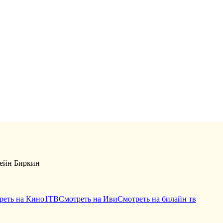
жейн Биркин
реть на Кино1ТВ
Смотреть на Иви
Смотреть на билайн тв