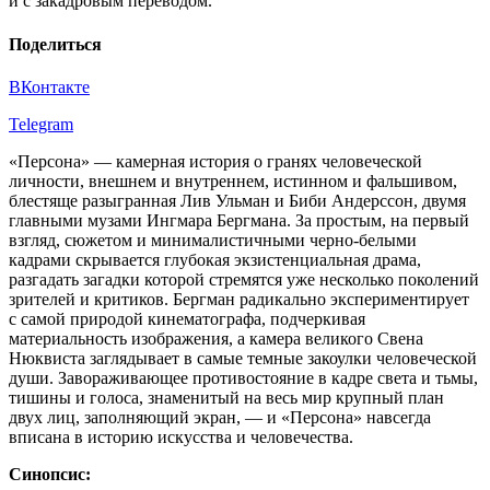
и с закадровым переводом.
Поделиться
ВКонтакте
Telegram
«Персона» — камерная история о гранях человеческой
личности, внешнем и внутреннем, истинном и фальшивом,
блестяще разыгранная Лив Ульман и Биби Андерссон, двумя
главными музами Ингмара Бергмана. За простым, на первый
взгляд, сюжетом и минималистичными черно-белыми
кадрами скрывается глубокая экзистенциальная драма,
разгадать загадки которой стремятся уже несколько поколений
зрителей и критиков. Бергман радикально экспериментирует
с самой природой кинематографа, подчеркивая
материальность изображения, а камера великого Свена
Нюквиста заглядывает в самые темные закоулки человеческой
души. Завораживающее противостояние в кадре света и тьмы,
тишины и голоса, знаменитый на весь мир крупный план
двух лиц, заполняющий экран, — и «Персона» навсегда
вписана в историю искусства и человечества.
Синопсис: