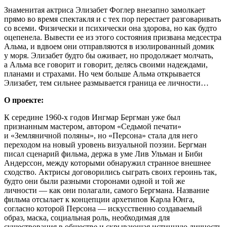
Знаменитая актриса Элизабет Фоглер внезапно замолкает
прямо во время спектакля и с тех пор перестает разговаривать
со всеми. Физически и психически она здорова, но как будто
оцепенела. Вывести ее из этого состояния призвана медсестра
Альма, и вдвоем они отправляются в изолированный домик
у моря. Элизабет будто бы оживает, но продолжает молчать,
а Альма все говорит и говорит, делясь своими надеждами,
планами и страхами. Но чем больше Альма открывается
Элизабет, тем сильнее размывается граница ее личности…
О проекте:
К середине 1960-х годов Ингмар Бергман уже был
признанным мастером, автором «Седьмой печати»
и «Земляничной поляны», но «Персона» стала для него
переходом на новый уровень визуальной поэзии. Бергман
писал сценарий фильма, держа в уме Лив Ульман и Биби
Андерссон, между которыми обнаружил странное внешнее
сходство. Актрисы договорились сыграть своих героинь так,
будто они были разными сторонами одной и той же
личности — как они полагали, самого Бергмана. Название
фильма отсылает к концепции архетипов Карла Юнга,
согласно которой Персона — искусственно создаваемый
образ, маска, социальная роль, необходимая для
существования в обществе и скрывающая истинную личность