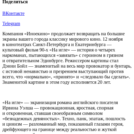
Поделиться
ВКонтакте
Telegram
Компания «Иноекино» продолжает возвращать на большие
экраны вашего города классику мирового кино. 12 ноября
в кинотеатрах Санкт-Петербурга и Екатеринбурга —
культовый фильм 90-х «На игле» — история о четырех
наркоманах, пытающихся «завязать» с героином в грязном
и отвратительном Эдинбурге. Режиссером картины стал
Дэнни Бойл — знаменитый на весь мир провокатор и бунтарь,
с истовой ненавистью и презрением выступающий против
всего, что «нормально», «принято» и «следовало бы сделать».
Знаменитой картине в этом году исполняется 20 лет.
«На игле» — экранизация романа английского писателя
Ирвина Уэлша — провокационная, яростная, спорная
и откровенная, ставшая своеобразным символом
«безнадежных девяностых». Техно, панк, эпатаж, пошлость
и цинизм — разломанный мир, показанный глазами героя,
дрейфующего на границе между реальностью и жуткой