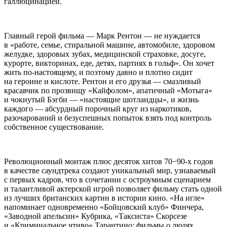
галлюцинацией.
Главный герой фильма — Марк Рентон — не нуждается
в «работе, семье, стиральной машине, автомобиле, здоровом
желудке, здоровых зубах, медицинской страховке, досуге,
курорте, викторинах, еде, детях, партиях в гольф». Он хочет
жить по-настоящему, и поэтому давно и плотно сидит
на героине и кислоте. Рентон и его друзья — смазливый
красавчик по прозвищу «Кайфолом», апатичный «Мотыга»
и чокнутый Бэгби — «настоящие шотландцы», и жизнь
каждого — абсурдный порочный круг из наркотиков,
разочарований и безуспешных попыток взять под контроль
собственное существование.
Революционный монтаж плюс десяток хитов 70−90-х годов
в качестве саундтрека создают уникальный мир, узнаваемый
с первых кадров, что в сочетании с остроумным сценарием
и талантливой актерской игрой позволяет фильму стать одной
из лучших британских картин в истории кино. «На игле»
напоминает одновременно «Бойцовский клуб» Финчера,
«Заводной апельсин» Кубрика, «Таксиста» Скорсезе
и «Криминальное чтиво» Тарантино: фильмы о людях,