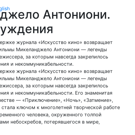
glish
джело Антониони.
чуждения
ержке журнала «Искусство кино» возвращает
фильмы Микеланджело Антониони — легенды
ежиссера, за которым навсегда закрепилось
ения и некоммуникабельности.
ержке журнала «Искусство кино» возвращает
фильмы Микеланджело Антониони — легенды
ежиссера, за которым навсегда закрепилось
ения и некоммуникабельности. Его знаменитая
честве — «Приключение», «Ночь», «Затмение»,
 стала ключом к многолетней творческой работе
ременного человека, окруженного толпой
ами небоскребов, потерявшегося в мире,