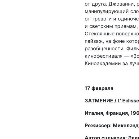
от друга. Джованни, 
манипулирующий слов
от тревоги и одиноч
и светским приемам, 
Стеклянные поверхно
пейзаж, на фоне кот
разобщенности. Филь
кинофестиваля — «Зо
Киноакадемии за луч
17 февраля
ЗАТМЕНИЕ / L' Ecliss
Италия, Франция, 19
Режиссер: Микеланд
Автор сценария: Эли