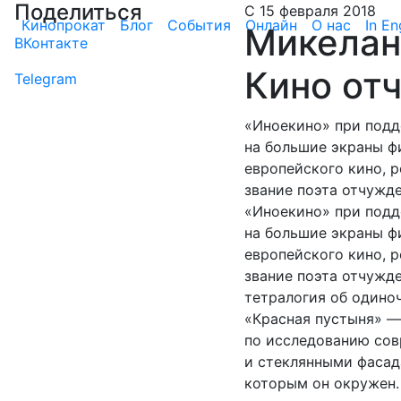
Поделиться
С 15 февраля 2018
Кинопрокат
Блог
События
Онлайн
О нас
In En
Микелан
ВКонтакте
Кино от
Telegram
«Иноекино» при подд
на большие экраны 
европейского кино, р
звание поэта отчужд
«Иноекино» при подд
на большие экраны 
европейского кино, р
звание поэта отчужд
тетралогия об одино
«Красная пустыня» —
по исследованию сов
и стеклянными фасад
которым он окружен.