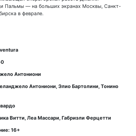
Ди Пальмы — на больших экранах Москвы, Санкт-
бирска в феврале.
ventura
60
жело Антониони
еланджело Антониони, Элио Бартолини, Тонино
авардо
ника Витти, Леа Массари, Габриэли Ферцетти
ние: 16+