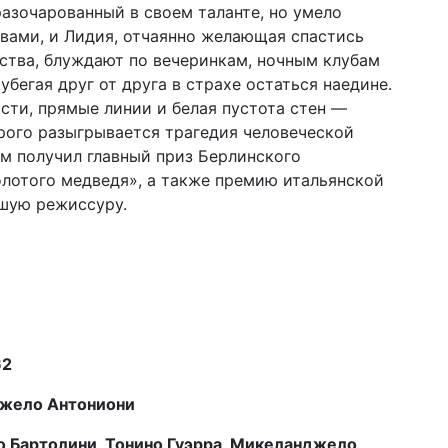
разочарованный в своем таланте, но умело
ами, и Лидия, отчаянно желающая спастись
ества, блуждают по вечеринкам, ночным клубам
убегая друг от друга в страхе остаться наедине.
сти, прямые линии и белая пустота стен —
орого разыгрывается трагедия человеческой
м получил главный приз Берлинского
лотого медведя», а также премию итальянской
шую режиссуру.
e
62
жело Антониони
о Бартолини, Тонино Гуэрра, Микеланджело