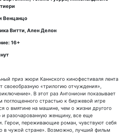
Отиери
и Венцанцо
ника Витти, Ален Делон
ние: 16+
инут
ный приз жюри Каннского кинофестиваля лента
т своеобразную «трилогию отчуждения»,
иключение». В этот раз Антониони показывает
м поглощенного страстью к биржевой игре
я о вмятине на машине, чем о жизни другого
ю и разочарованную женщину, все еще
. Герои, переживающие роман, чувствуют себя
но в чужой стране». Возможно, лучший фильм