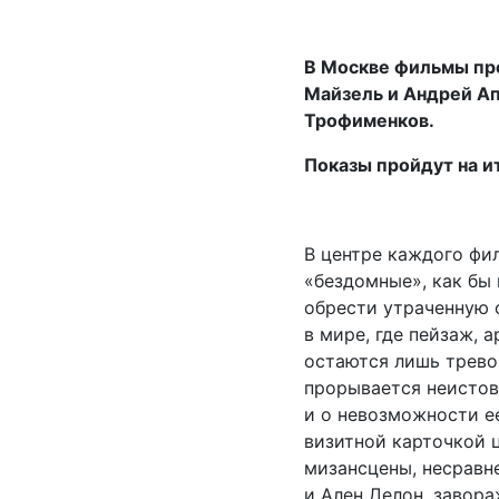
В Москве фильмы пр
Майзель и Андрей Ап
Трофименков.
Показы пройдут на и
В центре каждого фи
«бездомные», как бы
обрести утраченную 
в мире, где пейзаж, 
остаются лишь тревог
прорывается неистов
и о невозможности е
визитной карточкой 
мизансцены, несравн
и Ален Делон, завор