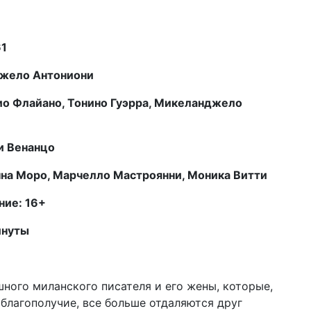
61
жело Антониони
ио Флайано, Тонино Гуэрра, Микеланджело
и Венанцо
нна Моро, Марчелло Мастроянни, Моника Витти
ние: 16+
инуты
ного миланского писателя и его жены, которые,
благополучие, все больше отдаляются друг