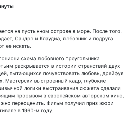
инуты
ется на пустынном острове в море. После того,
адает, Сандро и Клаудиа, любовник и подруга
т ее искать.
тониони схема любовного треугольника
тьим раскрывается в истории странствий двух
дей, пытающихся почувствовать любовь, дрейфуя
х. Мастерски выстроенный кадр, глубокие
привычной логики выстраивания сюжета сделали
оящим прорывом в европейском авторском кино,
ожно переоценить. Фильм получил приз жюри
ивале в 1960-м году.