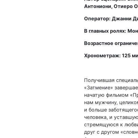
Антониони, Отиеро 
Оператор: Джанни Д
В главных ролях: Мо
Возрастное ограниче
Хронометраж: 125 м
Получившая специаль
«Затмение» завершае
начатую фильмом «Пр
нам мужчину, целико
и больше заботящегос
человека, и уставшу
стремящуюся к любви
друг с другом «слов