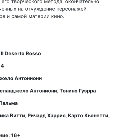
 его творческого метода, окончательно
ченных на отчуждение персонажей
е и самой материи кино.
l Deserto Rosso
64
жело Антониони
еланджело Антониони, Тонино Гуэрра
 Пальма
ика Витти, Ричард Харрис, Карто Кьонетти,
ние: 16+