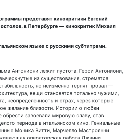
ограммы представят кинокритики Евгений
остолов, в Петербурге — кинокритик Михаил
тальянском языке с русскими субтитрами.
льма Антониони лежит пустота. Герои Антониони,
 вычеркнутые из существования, стремятся
стабильность, но неизменно терпят провал —
архитектура, вещи становятся тотально чужими,
а, неопределенность и страх, через которые
ое желание близости. Истории о любви
е обрести завоевали мировую славу, став
целого периода в итальянском кино. Гениальные
енные Моника Витти, Марчелло Мастроянни
аживающая операторская работа Джанни