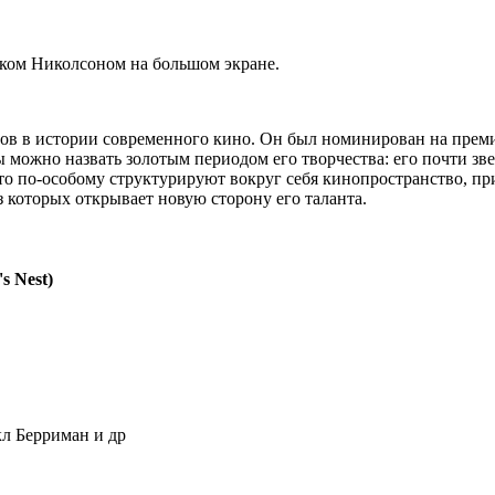
ком Николсоном на большом экране.
ов в истории современного кино. Он был номинирован на премию
ды можно назвать золотым периодом его творчества: его почти з
-то по-особому структурируют вокруг себя кинопространство, п
 которых открывает новую сторону его таланта.
s Nest)
кл Берриман и др